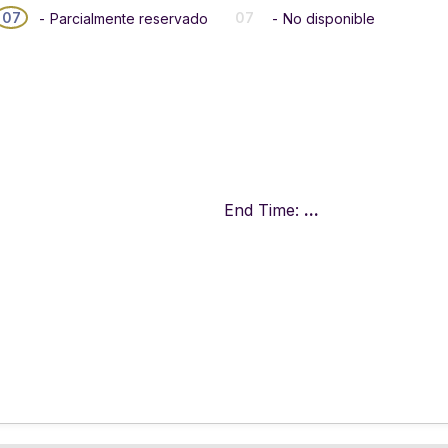
·
07
07
-
Parcialmente reservado
-
No disponible
End Time:
...