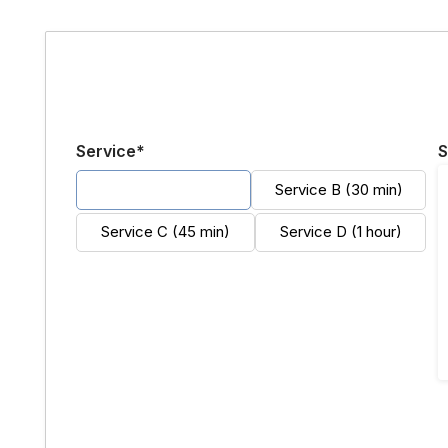
Service*
S
Service A (20 min)
Service B (30 min)
Service C (45 min)
Service D (1 hour)